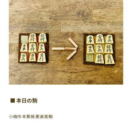
本日の駒
小楠作 本黄楊 菱湖 彫駒