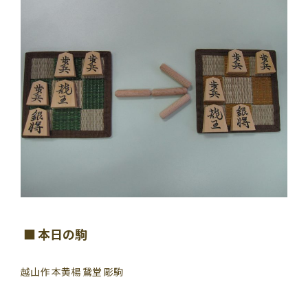
本日の駒
越山作 本黄楊 鵞堂 彫駒