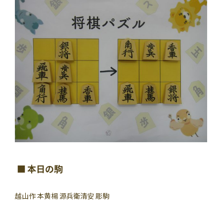
本日の駒
越山作 本黄楊 源兵衛清安 彫駒