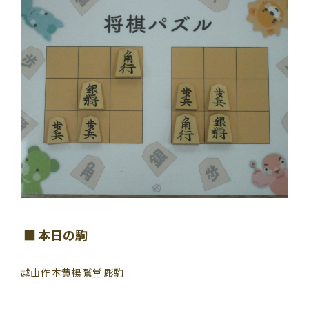
本日の駒
越山作 本黄楊 鷲堂 彫駒