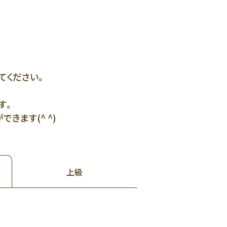
てください。
す。
きます(^ ^)
上級