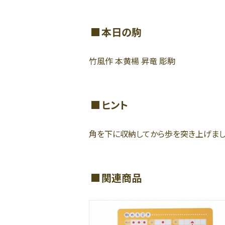
本日の駒
竹風作 本黄楊 昇竜 彫駒
ヒント
角を下に収納してから歩を突き上げまし
関連商品