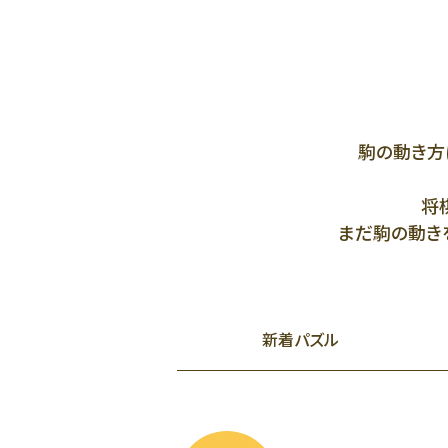
駒の動き方
将
まだ駒の動きを
新着
パズル