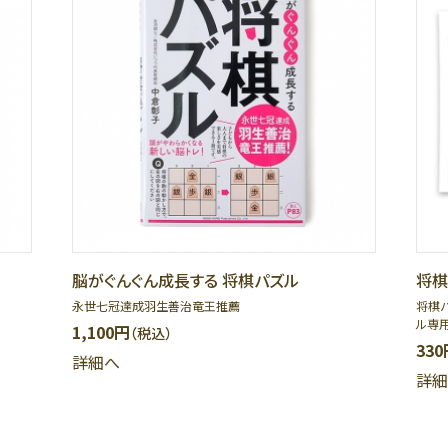
脳がぐんぐん成長する 将棋パズル
将棋
永世七冠達成羽生善治竜王推薦
将棋
ル専
1,100円
（税込）
330
詳細へ
詳細