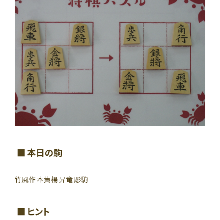
本日の駒
竹風作 本黄楊 昇竜 彫駒
ヒント