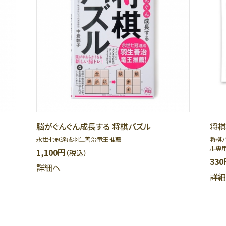
脳がぐんぐん成長する 将棋パズル
将棋
永世七冠達成羽生善治竜王推薦
将棋
ル専
1,100円
（税込）
330
詳細へ
詳細