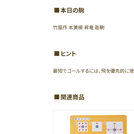
本日の駒
竹風作 本黄楊 昇竜 彫駒
ヒント
最短でゴールするには、飛を優先的に使
関連商品