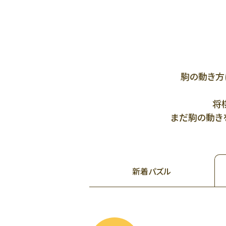
駒の動き方
将
まだ駒の動きを
新着
パズル