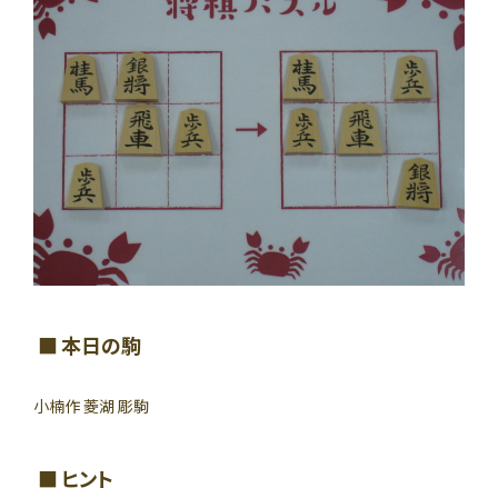
本日の駒
小楠作 菱湖 彫駒
ヒント