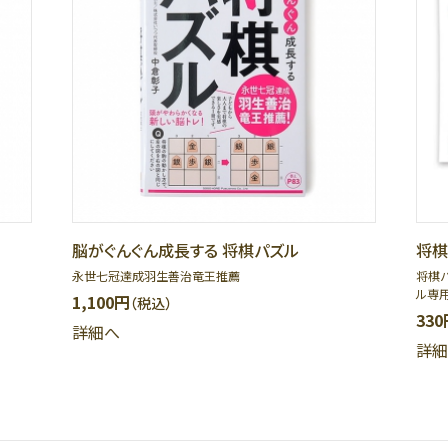
脳がぐんぐん成長する 将棋パズル
将棋
永世七冠達成羽生善治竜王推薦
将棋
ル専
1,100円
（税込）
330
詳細へ
詳細