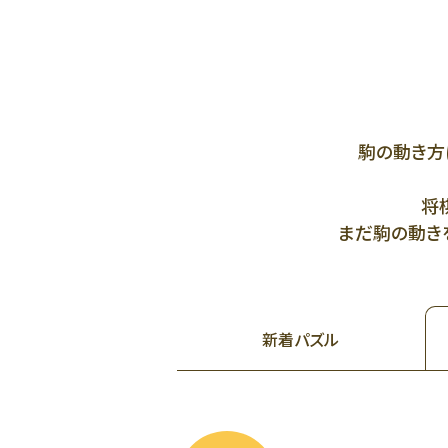
駒の動き方
将
まだ駒の動きを
新着
パズル