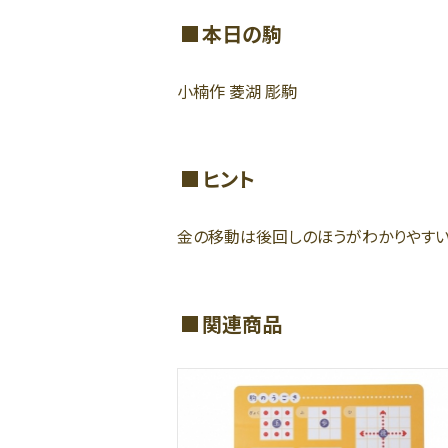
本日の駒
小楠作 菱湖 彫駒
ヒント
金の移動は後回しのほうがわかりやすい
関連商品