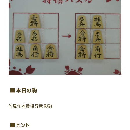
本日の駒
竹風作 本黄楊 昇竜 彫駒
ヒント