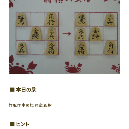
本日の駒
竹風作 本黄楊 昇竜 彫駒
ヒント