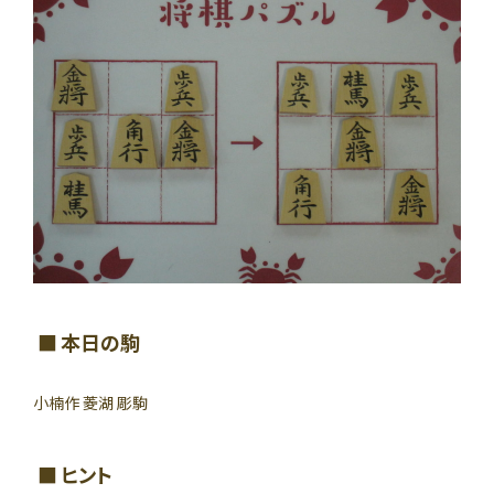
本日の駒
小楠作 菱湖 彫駒
ヒント