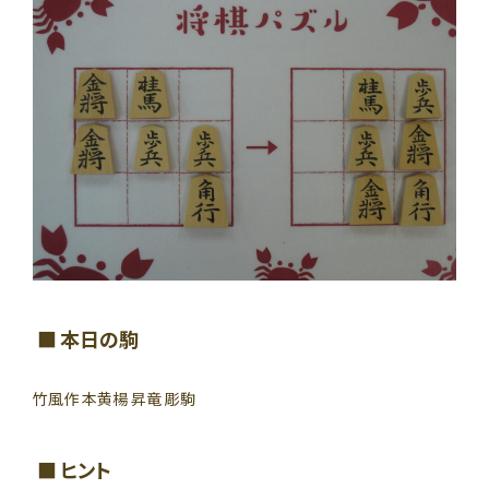
本日の駒
竹風作 本黄楊 昇竜 彫駒
ヒント