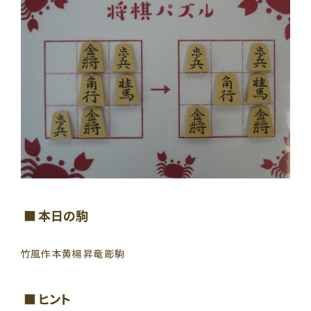
本日の駒
竹風作 本黄楊 昇竜 彫駒
ヒント