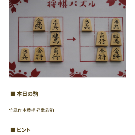
本日の駒
竹風作 本黄楊 昇竜 彫駒
ヒント