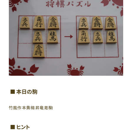
本日の駒
竹風作 本黄楊 昇竜 彫駒
ヒント