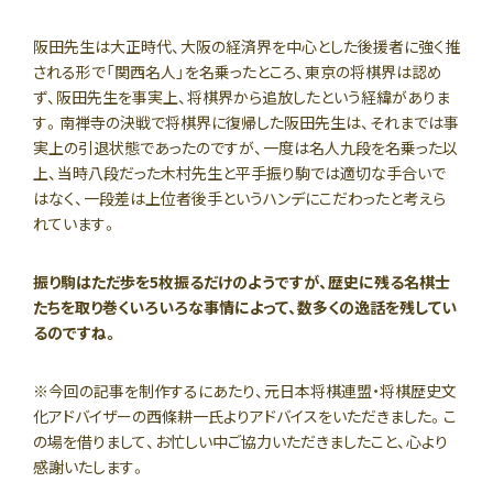
阪田先生は大正時代、大阪の経済界を中心とした後援者に強く推
される形で「関西名人」を名乗ったところ、東京の将棋界は認め
ず、阪田先生を事実上、将棋界から追放したという経緯がありま
す。南禅寺の決戦で将棋界に復帰した阪田先生は、それまでは事
実上の引退状態であったのですが、一度は名人九段を名乗った以
上、当時八段だった木村先生と平手振り駒では適切な手合いで
はなく、一段差は上位者後手というハンデにこだわったと考えら
れています。
振り駒はただ歩を5枚振るだけのようですが、歴史に残る名棋士
たちを取り巻くいろいろな事情によって、数多くの逸話を残してい
るのですね。
※今回の記事を制作するにあたり、元日本将棋連盟・将棋歴史文
化アドバイザーの西條耕一氏よりアドバイスをいただきました。こ
の場を借りまして、お忙しい中ご協力いただきましたこと、心より
感謝いたします。