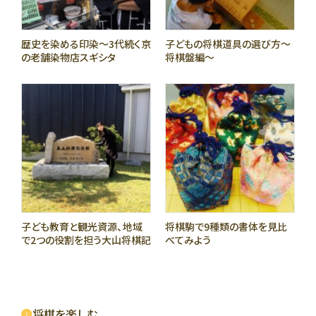
歴史を染める印染〜3代続く京
子どもの将棋道具の選び方〜
の老舗染物店スギシタ
将棋盤編〜
子ども教育と観光資源、地域
将棋駒で9種類の書体を見比
で2つの役割を担う大山将棋記
べてみよう
念館(愛称 王将館)
将棋を楽しむ