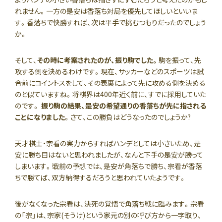
れません。一方の是安は香落ち対局を優先してほしいといいま
す。香落ちで快勝すれば、次は平手で挑むつもりだったのでしょう
か。
そして、
その時に考案されたのが、振り駒でした。
駒を振って、先
攻する側を決めるわけです。現在、サッカーなどのスポーツは試
合前にコイントスをして、その表裏によって先に攻める側を決める
のと似ていますね。将棋界は400年近く前に、すでに採用していた
のです。
振り駒の結果、是安の希望通りの香落ちが先に指される
ことになりました
。さて、この勝負はどうなったのでしょうか?
天才棋士・宗看の実力からすればハンデとしては小さいため、是
安に勝ち目はないと思われましたが、なんと下手の是安が勝って
しまいます。戦前の予想では、是安が角落ちで勝ち、宗看が香落
ちで勝てば、双方納得するだろうと思われていたようです。
後がなくなった宗看は、決死の覚悟で角落ち戦に臨みます。宗看
の「宗」は、宗家(そうけ)という家元の別の呼び方から一字取り、