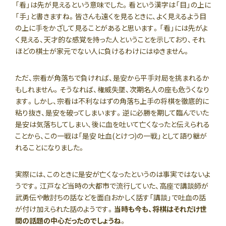
「看」は先が見えるという意味でした。看という漢字は「目」の上に
「手」と書きますね。皆さんも遠くを見るときに、よく見えるよう目
の上に手をかざして見ることがあると思います。「看」には先がよ
く見える、天才的な感覚を持った人ということを示しており、それ
ほどの棋士が家元でない人に負けるわけにはゆきません。
ただ、宗看が角落ちで負ければ、是安から平手対局を挑まれるか
もしれません。そうなれば、権威失墜、次期名人の座も危うくなり
ます。しかし、宗看は不利なはずの角落ち上手の将棋を徹底的に
粘り抜き、是安を破ってしまいます。逆に必勝を期して臨んでいた
是安は気落ちしてしまい、後に血を吐いて亡くなったと伝えられる
ことから、この一戦は「是安 吐血(とけつ)の一戦」として語り継が
れることになりました。
実際には、このときに是安が亡くなったというのは事実ではないよ
うです。江戸など当時の大都市で流行していた、高座で講談師が
武勇伝や敵討ちの話などを面白おかしく話す「講談」で吐血の話
が付け加えられた話のようです。
当時も今も、将棋はそれだけ世
間の話題の中心だったのでしょうね
。