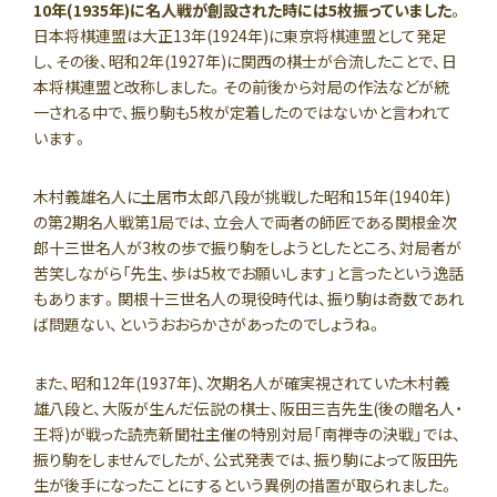
10年(1935年)に名人戦が創設された時には5枚振っていました
。
日本将棋連盟は大正13年(1924年)に東京将棋連盟として発足
し、その後、昭和2年(1927年)に関西の棋士が合流したことで、日
本将棋連盟と改称しました。その前後から対局の作法などが統
一される中で、振り駒も5枚が定着したのではないかと言われて
います。
木村義雄名人に土居市太郎八段が挑戦した昭和15年(1940年)
の第2期名人戦第1局では、立会人で両者の師匠である関根金次
郎十三世名人が3枚の歩で振り駒をしようとしたところ、対局者が
苦笑しながら「先生、歩は5枚でお願いします」と言ったという逸話
もあります。関根十三世名人の現役時代は、振り駒は奇数であれ
ば問題ない、というおおらかさがあったのでしょうね。
また、昭和12年(1937年)、次期名人が確実視されていた木村義
雄八段と、大阪が生んだ伝説の棋士、阪田三吉先生(後の贈名人・
王将)が戦った読売新聞社主催の特別対局「南禅寺の決戦」では、
振り駒をしませんでしたが、公式発表では、振り駒によって阪田先
生が後手になったことにするという異例の措置が取られました。