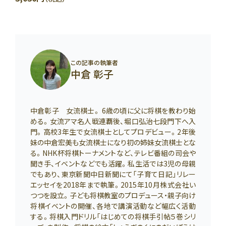
この記事の執筆者
中倉 彰子
中倉彰子 女流棋士。 6歳の頃に父に将棋を教わり始
める。女流アマ名人戦連覇後、堀口弘治七段門下へ入
門。高校3年生で女流棋士としてプロデビュー。2年後
妹の中倉宏美も女流棋士になり初の姉妹女流棋士とな
る。NHK杯将棋トーナメントなど、テレビ番組の司会や
聞き手、イベントなどでも活躍。私生活では3児の母親
でもあり、東京新聞中日新聞にて「子育て日記」リレー
エッセイを2018年まで執筆。2015年10月株式会社い
つつを設立。子ども将棋教室のプロデュース・親子向け
将棋イベントの開催、各地で講演活動など幅広く活動
する。将棋入門ドリル「はじめての将棋手引帖５巻シリ