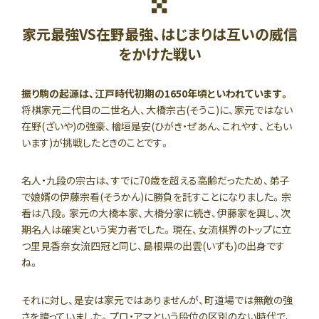
家元最強VS在野最強、はじまりは互いの威信
をかけた戦い
振り駒の起源は、江戸時代初期の1650年頃といわれています。
将棋家元二代目の二世名人、大橋宗古(そうこ)に、家元ではない
在野(ざいや)の強豪、檜垣是安(ひがき・ぜあん、これやす、ともい
います)が挑戦したときのことです。
名人・九段の宗古は、すでに70歳を超える高齢だったため、弟子
で娘婿の伊藤宗看(そうかん)に勝負を託すことになりました。宗
看は八段。家元の大橋本家、大橋分家に続き、伊藤家を興し、次
期名人は確実という実力者でした。現在、女流棋界のトップに立
つ里見香奈女流四冠と同じ、島根県の出雲(いずも)の出身です
ね。
それに対し、是安は家元ではありませんが、町道場では無敵の強
さを誇っていました。プロ・アマという段位の区別のない時代で、