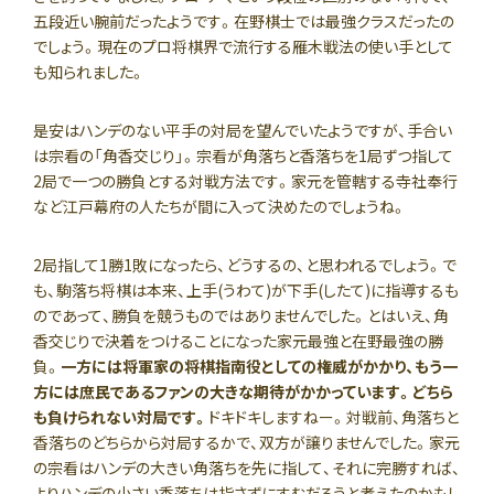
五段近い腕前だったようです。在野棋士では最強クラスだったの
でしょう。現在のプロ将棋界で流行する雁木戦法の使い手として
も知られました。
是安はハンデのない平手の対局を望んでいたようですが、手合い
は宗看の「角香交じり」。宗看が角落ちと香落ちを1局ずつ指して
2局で一つの勝負とする対戦方法です。家元を管轄する寺社奉行
など江戸幕府の人たちが間に入って決めたのでしょうね。
2局指して1勝1敗になったら、どうするの、と思われるでしょう。で
も、駒落ち将棋は本来、上手(うわて)が下手(したて)に指導するも
のであって、勝負を競うものではありませんでした。とはいえ、角
香交じりで決着をつけることになった家元最強と在野最強の勝
負。
一方には将軍家の将棋指南役としての権威がかかり、もう一
方には庶民であるファンの大きな期待がかかっています。どちら
も負けられない対局です。
ドキドキしますねー。対戦前、角落ちと
香落ちのどちらから対局するかで、双方が譲りませんでした。家元
の宗看はハンデの大きい角落ちを先に指して、それに完勝すれば、
よりハンデの小さい香落ちは指さずにすむだろうと考えたのかもし