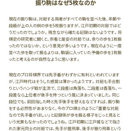
振り駒はなぜ5枚なのか
現在の振り駒は、対局する両者がすべての駒を並べた後、年齢や
段級が上の人の側の歩を5枚振りますが、江戸初期の対局ではど
うだったのでしょうか。残念ながら確たる記録はないようです。将
棋史の研究者に聞くと、宗看と是安の対局では、余りの歩を1枚振
ったのではないか、という意見が多いようです。現在のように一度
並べた歩を取って振るよりは、駒袋に入っていた予備の歩を1枚振
ったと考えるのが自然なように思います。
現在のプロ将棋界では先手番がわずかに有利といわれています
が、江戸時代はそうした感覚は薄かったようです。対局も手合割
りというハンデ戦が主流で、三段差は角落ち、二段差は香落ち、一
段差なら上位者が後手を持つという風に決まっていました。同じ
段位でも、前回指した時と先手後手を替えるなどすれば、振り駒
をする必然性があまりなく、今のプロ棋士のように「重要な対局
なので先手番がほしい」と記録係が歩を振る様子をじっと見ると
いう光景もなかったのでしょうね。江戸初期に江戸城などで指さ
れた家元同士の対局では、先手が居飛車、後手が振り飛車という