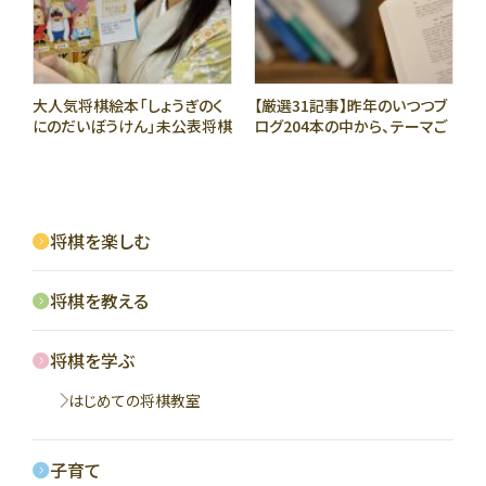
大人気将棋絵本「しょうぎのく
【厳選31記事】昨年のいつつブ
にのだいぼうけん」未公表将棋
ログ204本の中から、テーマご
ネタ公開
とにオススメ記事を紹介!
将棋を楽しむ
将棋を教える
将棋を学ぶ
はじめての将棋教室
子育て