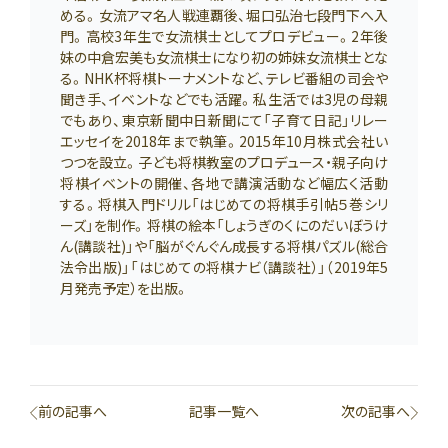
める。女流アマ名人戦連覇後、堀口弘治七段門下へ入
門。高校3年生で女流棋士としてプロデビュー。2年後
妹の中倉宏美も女流棋士になり初の姉妹女流棋士とな
る。NHK杯将棋トーナメントなど、テレビ番組の司会や
聞き手、イベントなどでも活躍。私生活では3児の母親
でもあり、東京新聞中日新聞にて「子育て日記」リレー
エッセイを2018年まで執筆。2015年10月株式会社い
つつを設立。子ども将棋教室のプロデュース・親子向け
将棋イベントの開催、各地で講演活動など幅広く活動
する。将棋入門ドリル「はじめての将棋手引帖５巻シリ
ーズ」を制作。将棋の絵本「しょうぎのくにのだいぼうけ
ん(講談社)」や「脳がぐんぐん成長する将棋パズル(総合
法令出版)」「はじめての将棋ナビ（講談社）」（2019年5
月発売予定）を出版。
前の記事へ
記事一覧へ
次の記事へ