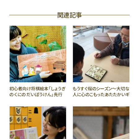
関連記事
初心者向け将棋絵本「しょうぎ
もうすぐ桜のシーズン〜大切な
の くにの だいぼうけん」先行
人に心のこもったあたたかいギ
受付開始
フト〜