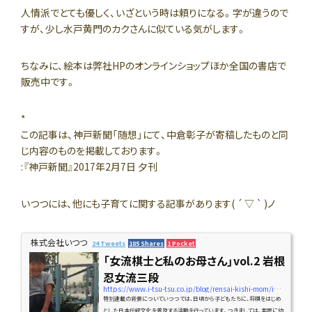
人情派でとても優しく、いざという時は頼りになる。字が違うので
すが、少し水戸黄門のカクさんに似ている気がします。
ちなみに、絵本は弊社HPのオンラインショップほか全国の書店で
販売中です。
*
この記事は、神戸新聞「随想」にて、中倉彰子が寄稿したものと同
じ内容のものを掲載しております。
:『神戸新聞』2017年2月7日 夕刊
いつつには、他にも子育てに関する記事があります( ´ ▽ ` )ノ
株式会社いつつ
24 Tweets
185 Shares
1 Pocket
「女流棋士と私のお母さん」vol.2 岩根
忍女流三段
https://www.i-tsu-tsu.co.jp/blog/rensai-kishi-mom/iwane
特別連載の背景についていつつでは、日頃から子どもたちに、将棋をはじめ
とした日本伝統文化を普及する活動を行っています。つきましては、実際に幼