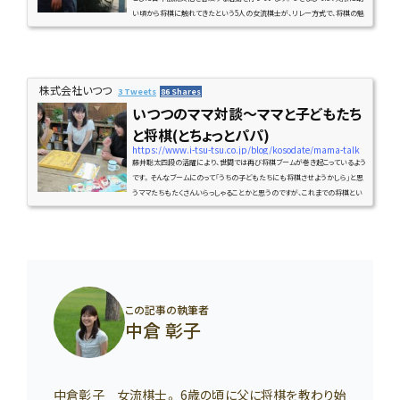
い頃から将棋に触れてきたという5人の女流棋士が、リレー方式で、将棋の魅
力や楽しさ、そしてお母さんとの思い出について発信することで、もっとたくさ
んの子どもたちや、子育てをするママたちに、将棋を始めてもらったり、興味を
持っていただけるきっかけになればと思い、今回の連載を企画いたしました。
そして、本連載2回目をご担当いただくのは、岩根忍女流三段です(^ ^)お忙し
株式会社いつつ
い中、...
3 Tweets
86 Shares
いつつのママ対談〜ママと子どもたち
と将棋(とちょっとパパ)
https://www.i-tsu-tsu.co.jp/blog/kosodate/mama-talk
藤井聡太四段の活躍により、世間では再び将棋ブームが巻き起こっているよう
です。そんなブームにのって「うちの子どもたちにも将棋させようかしら」と思
うママたちもたくさんいらっしゃることかと思うのですが、これまでの将棋とい
えば、女性とは少し縁遠いもの。「私、ルールも知らないわ」なんてママも少な
くないかと思います。そんな中、子どもたちが、学校で覚えてきたり将棋教室
に通ったりして将棋を始めたとして、「私ちゃんと子どもたちの将棋のサポート
できるかしら」「本当に将棋って面白いのかしら」とママならではの疑問や...
この記事の執筆者
中倉 彰子
中倉彰子 女流棋士。 6歳の頃に父に将棋を教わり始