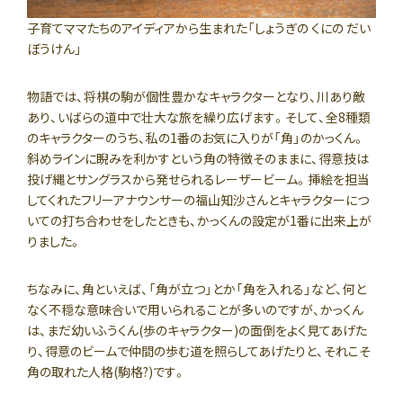
子育てママたちのアイディアから生まれた「しょうぎの くにの だい
ぼうけん」
物語では、将棋の駒が個性豊かなキャラクターとなり、川あり敵
あり、いばらの道中で壮大な旅を繰り広げます。そして、全8種類
のキャラクターのうち、私の1番のお気に入りが「角」のかっくん。
斜めラインに睨みを利かすという角の特徴そのままに、得意技は
投げ縄とサングラスから発せられるレーザービーム。挿絵を担当
してくれたフリーアナウンサーの福山知沙さんとキャラクターにつ
いての打ち合わせをしたときも、かっくんの設定が1番に出来上が
りました。
ちなみに、角といえば、「角が立つ」とか「角を入れる」など、何と
なく不穏な意味合いで用いられることが多いのですが、かっくん
は、まだ幼いふうくん(歩のキャラクター)の面倒をよく見てあげた
り、得意のビームで仲間の歩む道を照らしてあげたりと、それこそ
角の取れた人格(駒格?)です。