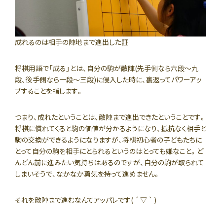
成れるのは相手の陣地まで進出した証
将棋用語で「成る」とは、自分の駒が敵陣(先手側なら六段〜九
段、後手側なら一段〜三段)に侵入した時に、裏返ってパワーアッ
プすることを指します。
つまり、成れたということは、敵陣まで進出できたということです。
将棋に慣れてくると駒の価値が分かるようになり、抵抗なく相手と
駒の交換ができるようになりますが、将棋初心者の子どもたちに
とって自分の駒を相手にとられるというのはとっても嫌なこと。ど
んどん前に進みたい気持ちはあるのですが、自分の駒が取られて
しまいそうで、なかなか勇気を持って進めません。
それを敵陣まで進むなんてアッパレです( ´ ▽ ` )