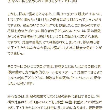
(ちなみに私も褒められて伸びるタイプです、笑)
しかし、将棋で褒めるとなると、白黒はっきりつく競技だけあって、
どうしても「勝った」「負けた」の結果にだけ目がいってしまいがち
ですよね。過去のいつつブログでもお話したことがあるのですが、
将棋を始めたばかりの初心者の子どもたちにとっては、実は勝敗
がつくまで将棋を指し続けるということ自体がひと苦労なお話。
ですので、対局の白黒だけで判断されてしまっては、将棋初心者
の子どもたちはなかなか将棋で褒めてもらえる機会を得ることが
できません。
そこで今回のいつつブログでは、将棋をはじめたばかりの初心者
(駒の動かし方や基本的なルールをマスターして対局ができるよう
になった)の子どもたちの、勝敗以外の褒めポイントについて紹介
したいと思います。
肝心なのは、対局の結果ではなく1局の過程に着目すること。将
棋の対局はたった1局といえども、序盤・中盤・終盤と3つの状況が
あり、子どもたちにとっては非常に長いものになります。要所要所