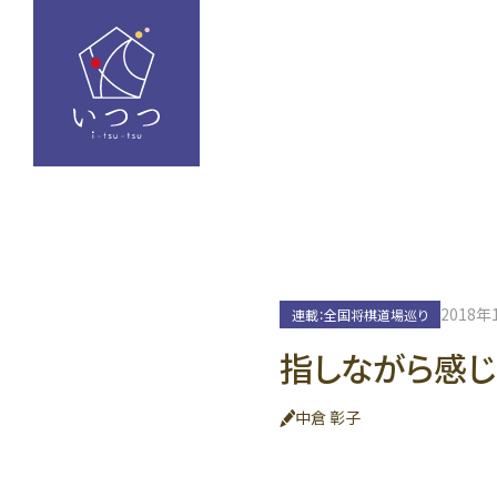
2018年
連載：全国将棋道場巡り
指しながら感
中倉 彰子