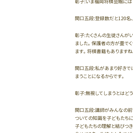
彰子:
いま福岡将棋会館には
関口五段:
登録数だと120名
彰子:
たくさんの生徒さんが
ました。保護者の方が畳でく
ます。将棋書籍もありますね
関口五段:
私があまり好きで
まうことになるからです。
彰子:
無視してしまうとはどう
関口五段:
講師がみんなの前
ついての知識を子どもたちに
子どもたちの理解と結びつき